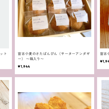
セット
宮古小麦のさたぱんびん（サーターアンダギ
宮古
ー） 〜箱入り〜
¥1,9
¥1,944