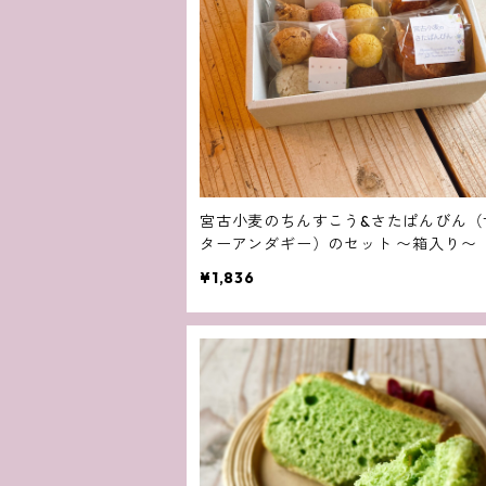
宮古小麦のちんすこう&さたぱんびん（
ターアンダギー）のセット 〜箱入り〜
¥1,836