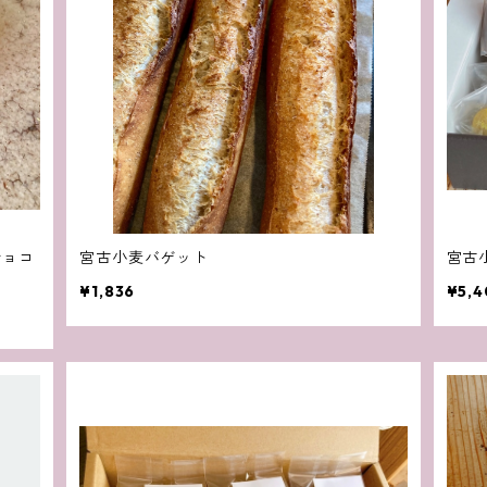
ショコ
宮古小麦バゲット
宮古
¥1,836
¥5,4