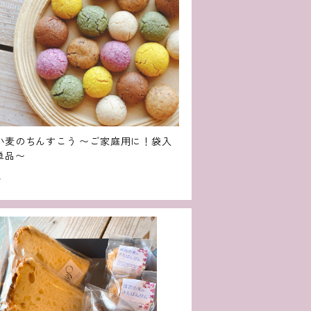
小麦のちんすこう 〜ご家庭用に！袋入
単品〜
4