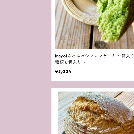
Irayoiふわふわシフォンケーキ 〜箱入り・２
種類６個入り〜
¥3,024