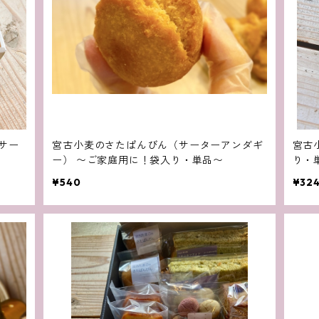
サー
宮古小麦のさたぱんびん（サーターアンダギ
宮古
ー） 〜ご家庭用に！袋入り・単品〜
り・
¥540
¥32