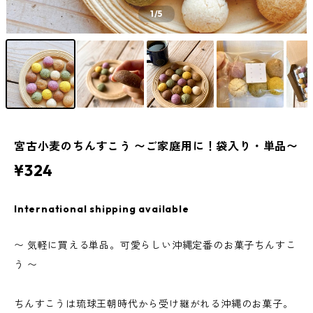
1
/5
宮古小麦のちんすこう 〜ご家庭用に！袋入り・単品〜
¥324
International shipping available
〜 気軽に買える単品。可愛らしい沖縄定番のお菓子ちんすこ
う 〜
ちんすこうは琉球王朝時代から受け継がれる沖縄のお菓子。