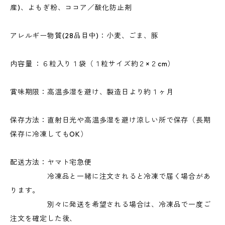
産)、よもぎ粉、ココア／酸化防止剤
アレルギー物質(28品目中)：小麦、ごま、豚
内容量 ：６粒入り１袋（１粒サイズ約２×２cm）
賞味期限：高温多湿を避け、製造日より約１ヶ月
保存方法：直射日光や高温多湿を避け涼しい所で保存（長期
保存に冷凍してもOK）
配送方法：ヤマト宅急便
冷凍品と一緒に注文されると冷凍で届く場合があ
ります。
別々に発送を希望される場合は、冷凍品で一度ご
注文を確定した後、