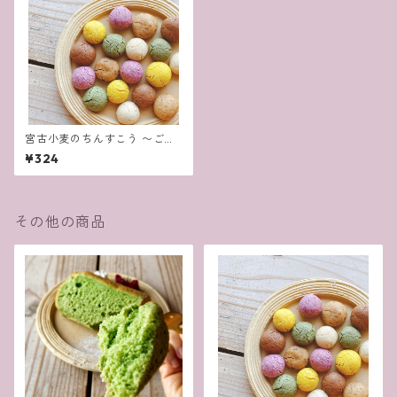
宮古小麦のちんすこう 〜ご家
庭用に！袋入り・単品〜
¥324
その他の商品