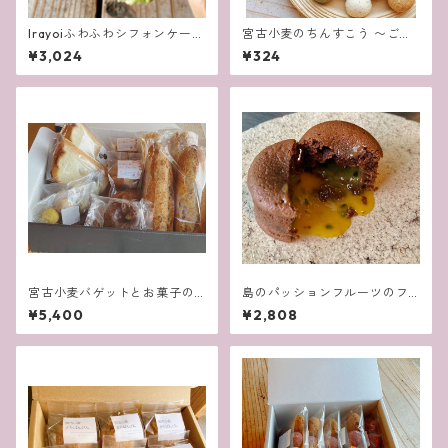
Irayoiふわふわシフォンケーキ
宮古小麦のちんすこう 〜ご家
〜箱入り・２種類６個入り〜
庭用に！袋入り・単品〜
¥3,024
¥324
宮古小麦バゲットとお菓子の5
島のパッションフルーツのフ
000円セット
ォンダンショコラ３個入り
¥5,400
¥2,808