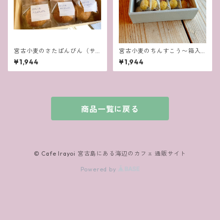
宮古小麦のさたぱんびん（サ
宮古小麦のちんすこう〜箱入
ーターアンダギー） 〜箱入
り〜
¥1,944
¥1,944
り〜
商品一覧に戻る
© Cafe Irayoi 宮古島にある海辺のカフェ 通販サイト
Powered by