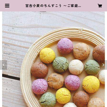
宮古小麦のちんすこう 〜ご家庭用
に！袋入り・単品〜 | Cafe Irayoi
宮古島にある海辺のカフェ 通販サイ
ト